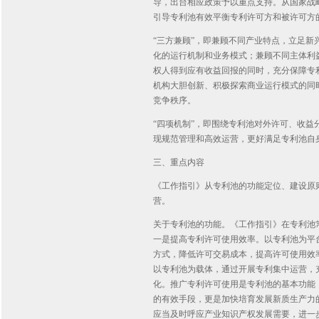
导，出台相应政策予以重点支持。从国家战
引导专利池有效平衡专利许可方和被许可方
“三方兼顾”，即兼顾不同产业特点，立足
化的运行机制和业务模式；兼顾不同主体利
权人得到应有收益回报的同时，充分保障专
机构大胆创新、积极探索商业运行模式的同
竞争秩序。
“四项机制”，即围绕专利池对外许可、收
现规范管理和高效运营，更好满足专利池自
三、重点内容
《工作指引》从专利池的功能定位、建设原
营。
关于专利池的功能。《工作指引》在专利池
一是提高专利许可使用效率。以专利池为平台
方式，降低许可交易成本，提高许可使用效
以专利池为载体，通过开展专利集中运营，
化。推广专利许可使用是专利池的基本功能
的有效手段，更是加快培育发展新质生产力
应当及时呼应产业知识产权发展需要，进一