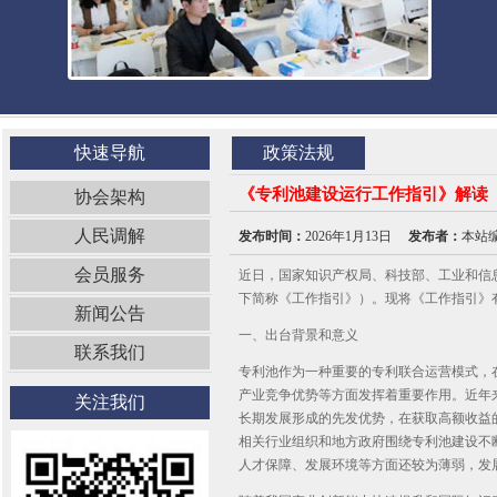
快速导航
政策法规
《专利池建设运行工作指引》解读
协会架构
人民调解
发布时间：
2026年1月13日
发布者：
本站
会员服务
近日，国家知识产权局、科技部、工业和信
下简称《工作指引》）。现将《工作指引》
新闻公告
一、出台背景和意义
联系我们
专利池作为一种重要的专利联合运营模式，
产业竞争优势等方面发挥着重要作用。近年
关注我们
长期发展形成的先发优势，在获取高额收益
相关行业组织和地方政府围绕专利池建设不
人才保障、发展环境等方面还较为薄弱，发