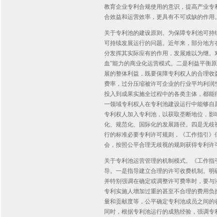
教育企业专利合规使用的意识，提高产业专
合效益和运营效率，更具有不可或缺的作用
关于专利池的建设原则。为保障专利池可持
可持续发展运行的问题。近年来，部分地方
分发挥其实际应有的作用，发展难以为继。
血”能力的商业化运营模式。二是利益平衡
展的整体利益，既要保障专利权人的合理收
费率，过分压缩被许可企业的行业平均利润
投入到成果实施全过程中的各类主体，都能得
一领域专利权人在专利池建设运行中能够自
专利权人加入专利池，以获取垄断地位，影
化、规范化、国际化的发展路径。四是无歧视
行的标准必要专利许可规则，《工作指引》
会，按照公平合理无歧视的规则获得专利许
关于专利池运营管理的机制模式。《工作指
导。一是指导建立合理的许可收费机制。明
并特别强调在确定或调整许可费率时，要与
专利实施人增加过重的甚至不合理的费用负
量和贡献度等，公平确定专利池成员之间的
同时，根据专利池运行的成熟经验，强调专